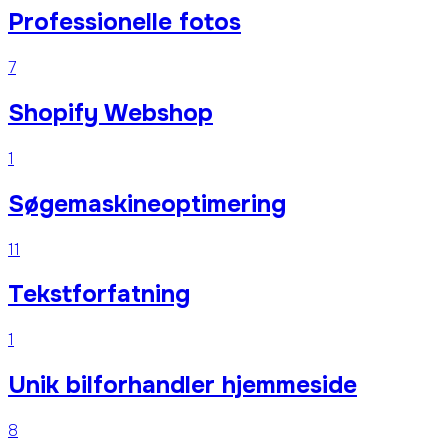
Professionelle fotos
7
Shopify Webshop
1
Søgemaskineoptimering
11
Tekstforfatning
1
Unik bilforhandler hjemmeside
8