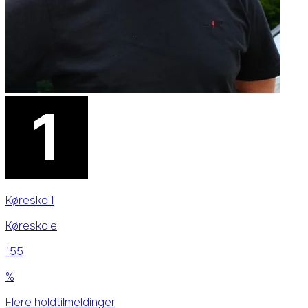
Køreskol1
Køreskole
155
%
Flere holdtilmeldinger