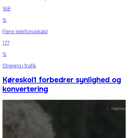
168
%
Flere telefonopkald
177
%
Stigning i trafik
Køreskol1 forbedrer synlighed og
konvertering