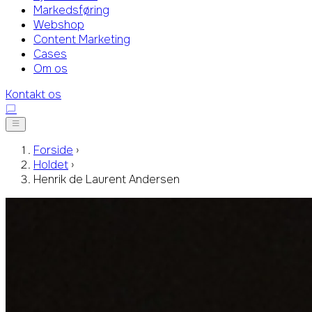
Markedsføring
Webshop
Content Marketing
Cases
Om os
Kontakt os
Forside
›
Holdet
›
Henrik de Laurent Andersen