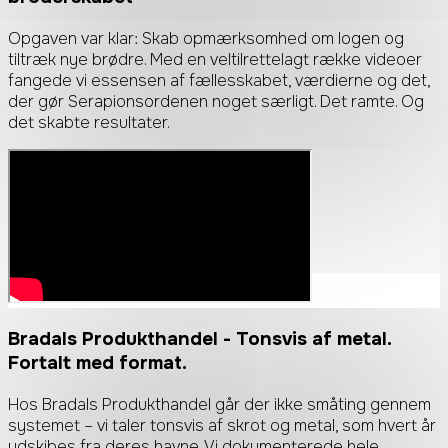
Opgaven var klar: Skab opmærksomhed om logen og
tiltræk nye brødre. Med en veltilrettelagt række videoer
fangede vi essensen af fællesskabet, værdierne og det,
der gør Serapionsordenen noget særligt. Det ramte. Og
det skabte resultater.
Bradals Produkthandel
- Tonsvis af metal.
Fortalt med format.
Hos Bradals Produkthandel går der ikke småting gennem
systemet – vi taler tonsvis af skrot og metal, som hvert år
udskibes fra deres havne. Vi dokumenterede hele