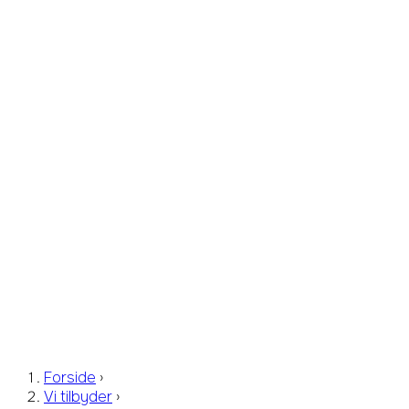
Forside
›
Vi tilbyder
›