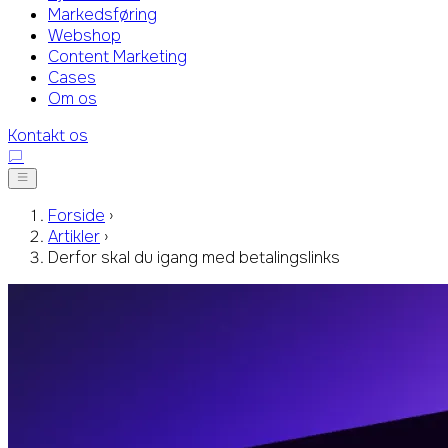
Markedsføring
Webshop
Content Marketing
Cases
Om os
Kontakt os
Forside
›
Artikler
›
Derfor skal du igang med betalingslinks