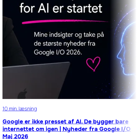
10 min. læsning
Google er ikke presset af AI. De bygger bare
internettet om igen | Nyheder fra Google I/O
Maj 2026