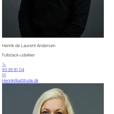
Henrik de Laurent Andersen
Fullstack-udvikler
93 39 91 04
Henrik@attityde.dk