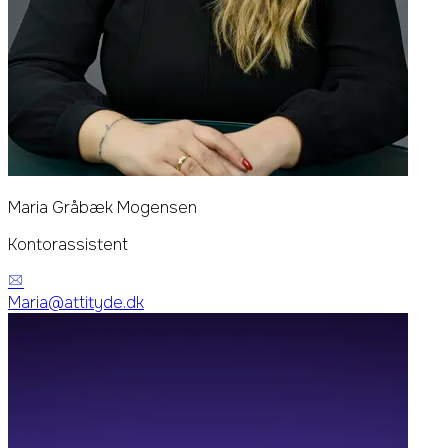
Maria Gråbæk Mogensen
Kontorassistent
Maria@attityde.dk