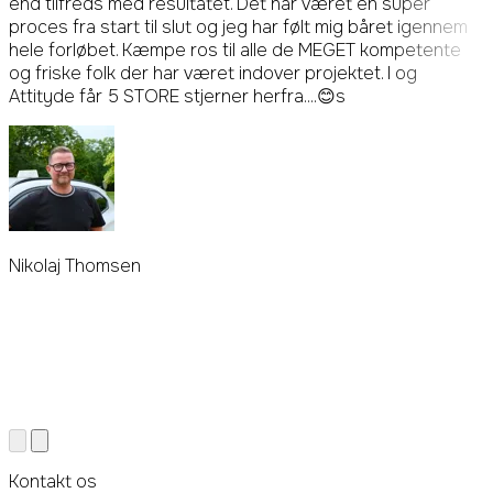
end tilfreds med resultatet. Det har været en super
proces fra start til slut og jeg har følt mig båret igennem
hele forløbet. Kæmpe ros til alle de MEGET kompetente
og friske folk der har været indover projektet. I og
Attityde får 5 STORE stjerner herfra....😊s
Nikolaj Thomsen
Kontakt os