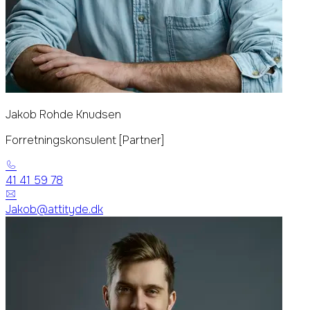
Jakob Rohde Knudsen
Forretningskonsulent [Partner]
41 41 59 78
Jakob@attityde.dk