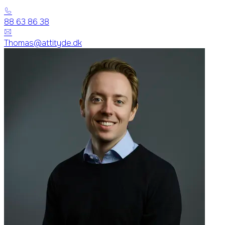
88 63 86 38
Thomas@attityde.dk