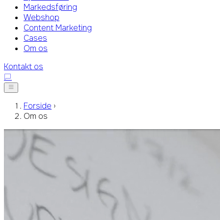
Markedsføring
Webshop
Content Marketing
Cases
Om os
Kontakt os
Forside
›
Om os