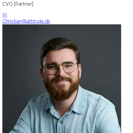
CVO [Partner]
Christian@attityde.dk