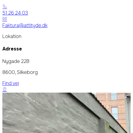
51 26 24 03
Faktura@attityde.dk
Lokation
Adresse
Nygade 22B
8600, Silkeborg
Find vej