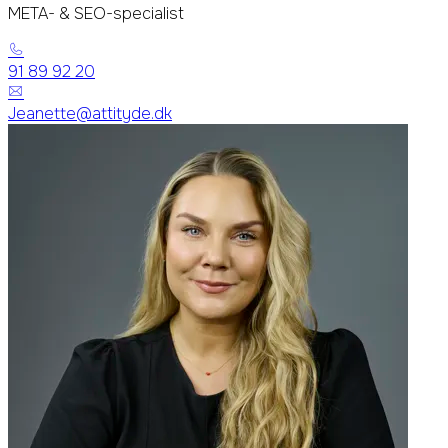
META- & SEO-specialist
91 89 92 20
Jeanette@attityde.dk