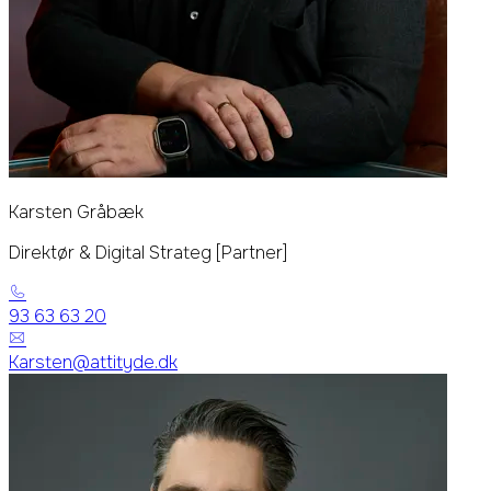
Karsten Gråbæk
Direktør & Digital Strateg [Partner]
93 63 63 20
Karsten@attityde.dk