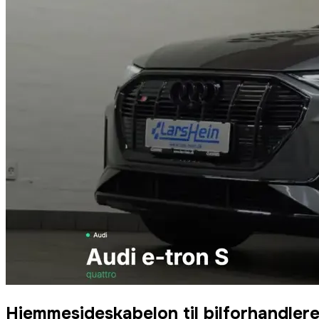
Hjemmesideskabelon til bilforhandler