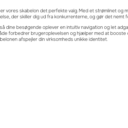
er vores skabelon det perfekte valg. Med et strømlinet og mod
lse, der skiller dig ud fra konkurrenterne, og gør det nemt fo
så dine besøgende oplever en intuitiv navigation og let adga
et både forbedrer brugeroplevelsen og hjælper med at booste
abelonen afspejler din virksomheds unikke identitet.