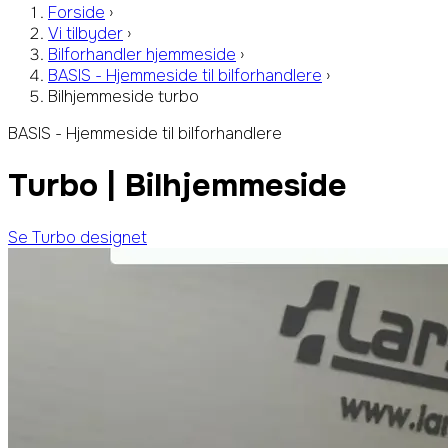
Forside
›
Vi tilbyder
›
Bilforhandler hjemmeside
›
BASIS - Hjemmeside til bilforhandlere
›
Bilhjemmeside turbo
BASIS - Hjemmeside til bilforhandlere
Turbo | Bilhjemmeside
Se Turbo designet