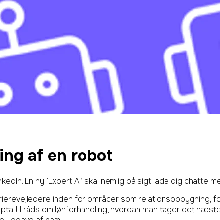
ing af en robot
nkedIn. En ny ’Expert AI’ skal nemlig på sigt lade dig chatte 
rrierevejledere inden for områder som relationsopbygning, forr
ta til råds om lønforhandling, hvordan man tager det næste 
tale udgave af ham.