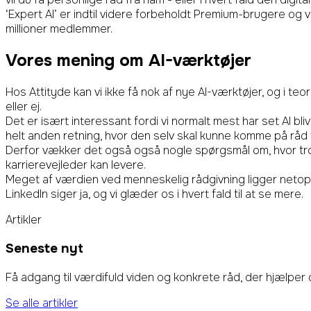
‘Expert AI’ er indtil videre forbeholdt Premium-brugere og vi
millioner medlemmer.
Vores mening om AI-værktøjer
Hos Attityde kan vi ikke få nok af nye AI-værktøjer, og i te
eller ej.
Det er isært interessant fordi vi normalt mest har set AI bl
helt anden retning, hvor den selv skal kunne komme på råd ti
Derfor vækker det også også nogle spørgsmål om, hvor tr
karrierevejleder kan levere.
Meget af værdien ved menneskelig rådgivning ligger netop
LinkedIn siger ja, og vi glæder os i hvert fald til at se mere.
Artikler
Seneste nyt
Få adgang til værdifuld viden og konkrete råd, der hjælper 
Se alle artikler