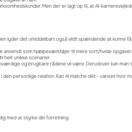
rksomhedskunder. Men der er lagt op til, at AI-karrierevejlede
orien lyder det umiddelbart også vildt spændende at kunne få s
ive anvendt som hjælpeværktøjer til mere sort/hvide opgaver. L
l helt unikke scenarier.
oværdige og brugbare rådene vil være. Derudover kan man s
 i den personlige relation. Kan AI matche dét - uanset hvo
dig med at styrke din forretning.