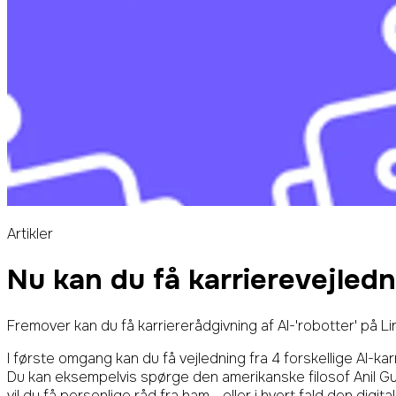
Artikler
Nu kan du få karrierevejledn
Fremover kan du få karriererådgivning af AI-'robotter' på Li
I første omgang kan du få vejledning fra 4 forskellige AI-ka
Du kan eksempelvis spørge den amerikanske filosof Anil Gup
vil du få personlige råd fra ham - eller i hvert fald den digi