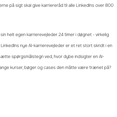
rne på sigt skal give karriereråd til alle LinkedIns over 800
in helt egen karrierevejleder 24 timer i døgnet - virkelig
inkedIns nye AI-karrierevejleder er et ret stort skridt i en
ætte spørgsmålstegn ved, hvor dybe indsigter en AI-
r mange kurser, bøger og cases den måtte være trænet på?