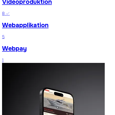
Videoproduktion
8
Webapplikation
5
Webpay
1